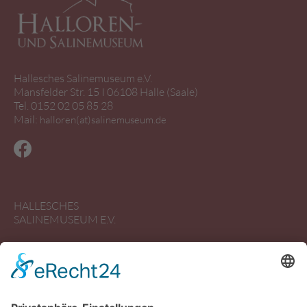
Hallesches Salinemuseum e.V.
Mansfelder Str. 15 I 06108 Halle (Saale)
Tel. 0152 02 05 85 28
Mail:
halloren(at)salinemuseum.de
HALLESCHES
SALINEMUSEUM E.V.
Schausieden
Ausstellungen
Salzforum
Woher kommt das Salz?
Objekte und ihre Geschichte