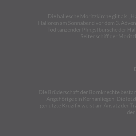
Die hallesche Moritzkirche gilt als „H
Halloren am Sonnabend vor dem 3. Advent 
Tod tanzender Pfingstbursche der Hall
Seitenschiff der Moritz
Die Brüderschaft der Bornknechte bestand
Angehörige ein Kernanliegen. Die letz
genutzte Kruzifix weist am Ansatz der Tr
der