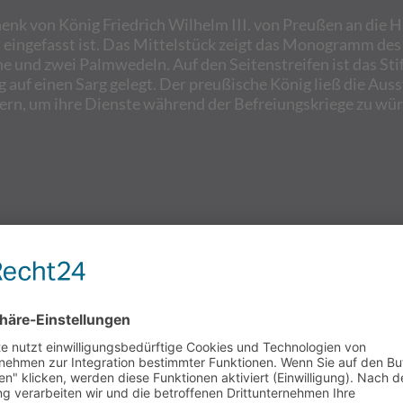
henk von König Friedrich Wilhelm III. von Preußen an die H
n eingefasst ist. Das Mittelstück zeigt das Monogramm des
ne und zwei Palmwedeln. Auf den Seitenstreifen ist das Stif
uf einen Sarg gelegt. Der preußische König ließ die Auss
ern, um ihre Dienste während der Befreiungskriege zu wür
Das Grabgeleit der Halloren - mit Palmwedel und Zitrone
s Pest und der 30-jährige Krieg ganze Landstriche entvölke
s Mitte der 1970er Jahre lag die Verantwortung für das Bes
 bezüglich der Entlohnung der Träger durch die Stadtverwa
dienst zurückzogen. Mit der Wiedervereinigung nahmen di