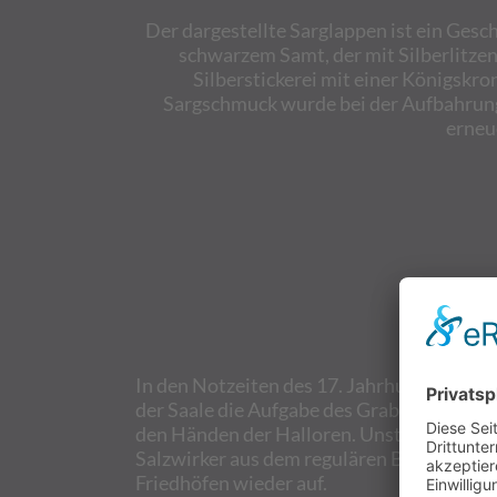
Der dargestellte Sarglappen ist ein Gesc
schwarzem Samt, der mit Silberlitze
Silberstickerei mit einer Königskro
Sargschmuck wurde bei der Aufbahrung a
erneu
In den Notzeiten des 17. Jahrhunderts, al
der Saale die Aufgabe des Grabgeleits. Bi
den Händen der Halloren. Unstimmigkeiten
Salzwirker aus dem regulären Bestattungs
Friedhöfen wieder auf.