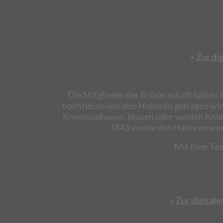
» Zur di
Die Mitglieder der Brüderschaft halten i
noch heute von den Halloren getragen wir
Kniebundhosen, blauen oder weißen Knies
1843 wurde den Halloren vom 
Mit ihrer Fe
» Zur digital