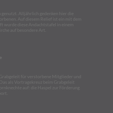
 genutzt. Alljährlich gedenken hier die
rbenen. Auf diesem Relief ist ein mit dem
aft wurde diese Andachtstafel in einem
irche auf besondere Art.
e
Grabgeleit für verstorbene Mitglieder und
 Das als Vortragekreuz beim Grabgeleit
Bornknechte auf: die Haspel zur Förderung
ort.