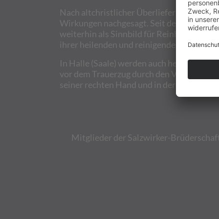
Nach altchristlicher Überlieferung reprä
Wirkungen nachgesagt. Seit dem 16. Jahrhu
weiterhin als Sinnbild für Reinheit sowi
ihrer heilenden und reinigenden Wirkung 
In Halle (Saale) werden auch heute noch 
vor dem Trauerzug durch den Vorträger get
seiner rechten Hand und in der anderen ein
Mitglieder der Salzwirker-Brüderschaft 