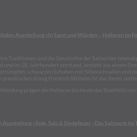
gitalen Ausstellung »In Samt und Würden – Halloren im F
hre Traditionen und die Geschichte der Salzwirker lebendig
d und im 18. Jahrhundert entstand, besteht aus einem Dre
trümpfen, schwarzen Schuhen mit Silberschnallen und ei
preußischen König Friedrich Wilhelm IV. das Recht verlieh
stkleidung prägen die Halloren bis heute das Stadtbild von H
en Ausstellung »Sole, Salz & Siedefeuer - Das Salzwerk im T