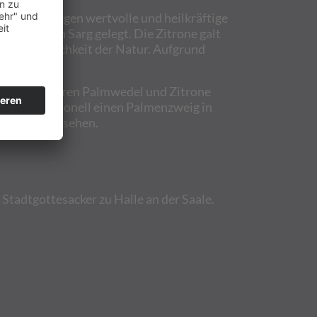
urden hingegen wertvolle und heilkräftige
mit in den Sarg gelegt. Die Zitrone galt
nvergänglichkeit der Natur. Aufgrund
it der Halloren Palmwedel und Zitrone
ührt traditionell einen Palmenzweig in
ch selten zu sehen.
 Stadtgottesacker zu Halle an der Saale.