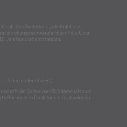
itz als Kopfbedeckung, die Kniehose,
nd ein ebenso schwarzfarbiger Pelz. Über
18. Jahrhundert entstanden.
 J S (nicht identifiziert)
 Inschrift der Salzwirker-Brüderschaft zum
erte Becher zum Dank für ein Grabgeleit im