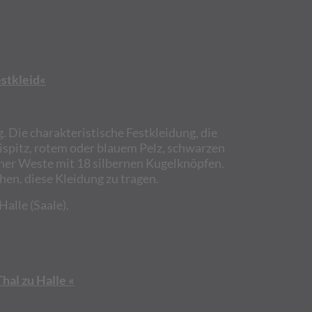
estkleid«
. Die charakteristische Festkleidung, die
ispitz, rotem oder blauem Pelz, schwarzen
ner Weste mit 18 silbernen Kugelknöpfen.
en, diese Kleidung zu tragen.
alle (Saale).
hal zu Halle «