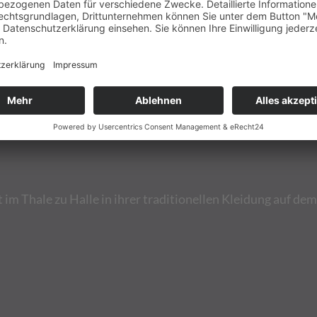
sentiert der Palmenzweig den Paradiesbaum. Der Zitrone w
ndert wurde die Zitrone als Grabbeilage den Verstorbenen 
e dem menschlichen Streben nach Vollkommenheit und der U
wurden ihr schützende Kräfte zugeschrieben.
auf besonderen Wunsch der Hinterbliebenen beim Grabgele
ragen und anschließend mit ans Grab gelegt. Der Hallore f
e Zitrone. Ein Trauerflor am Hut eines Halloren ist nur no
im Thale zu Halle in ihrer traditionellen Kleidung auf dem