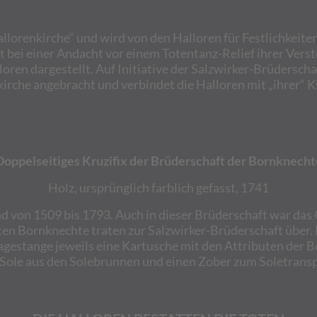
allorenkirche“ und wird von den Halloren für Festlichkeiten
bei einer Andacht vor einem Totentanz-Relief ihrer Versto
oren dargestellt. Auf Initiative der Salzwirker-Brüdersch
kirche angebracht und verbindet die Halloren mit „ihrer“ K
Doppelseitiges Kruzifix der Brüderschaft der Bornknecht
Holz, ursprünglich farblich gefasst, 1741
 von 1509 bis 1793. Auch in dieser Brüderschaft war das 
ten Bornknechte traten zur Salzwirker-Brüderschaft über.
agestange jeweils eine Kartusche mit den Attributen der 
 Sole aus den Solebrunnen und einen Zober zum Soletransp