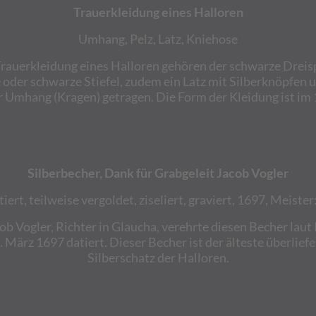
Trauerkleidung eines Halloren
Umhang, Pelz, Latz, Kniehose
Trauerkleidung eines Halloren gehören der schwarze Dreisp
der schwarze Stiefel, zudem ein Latz mit Silberknöpfen u
r Umhang (Kragen) getragen. Die Form der Kleidung ist im 
Silberbecher, Dank für Grabgeleit Jacob Vogler
ert, teilweise vergoldet, ziseliert, graviert, 1697, Meister: J
b Vogler, Richter in Glaucha, verehrte diesen Becher laut
. März 1697 datiert. Dieser Becher ist der älteste überlief
Silberschatz der Halloren.