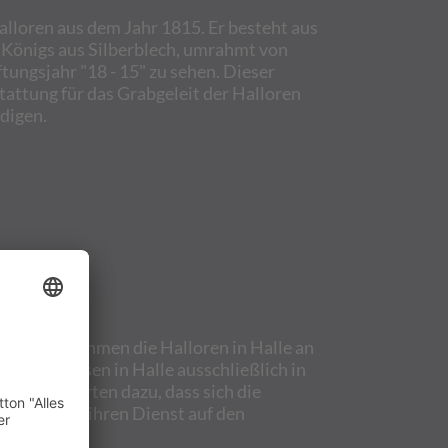
alloren aus dem Jahr 1815. Er besteht aus
 Königs aus Silberblech, umrahmt von
tungsjahr "18 - 15" zu sehen. Dieser
tattung für das Grabgeleit der Halloren
digen.
rten, übernahmen die Halloren in Halle an
tattungswesen in Halle ausschließlich in
ltung führten dazu, dass sich die
e Halloren ihren Dienst auf den