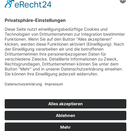
Ausstellungen
Salzforum
Woher kommt das Salz?
Objekte und ihre Geschichte
Partner
ÜBER UNS
Kontakt
Impressum
Datenschutz
Cookie-Einstellungen
© 2026 Hallesches Salinemuseum e.V.
Gestaltung und Umsetzung:
LIXX CONSULT & VENTURES
GmbH