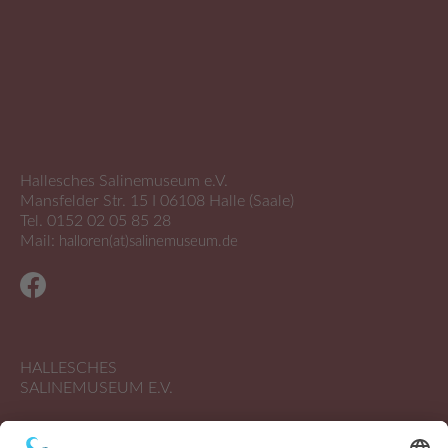
Hallesches Salinemuseum e.V.
Mansfelder Str. 15 I 06108 Halle (Saale)
Tel. 0152 02 05 85 28
Mail:
halloren(at)salinemuseum.de
HALLESCHES
SALINEMUSEUM E.V.
Schausieden